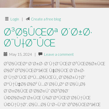
Login
|
Create a free blog
Ø³Ø§ÛŒØª Ø´Ø±Ø·
Ø¨Ù†Ø¯ÛŒ
May 15, 2024
|
Leave a comment
Ø³Ø§ÛŒØª Ø´Ø±Ø· Ø¨Ù†Ø¯ÛŒØ¨Ø³ÛŒØ§Ø±ÛŒ
Ø§Ø² Ø³Ø§ÛŒØªâ€Œ Ù‡Ø§ÛŒ Ø´Ø±Ø·
Ø¨Ù†Ø¯ÛŒ ØªÙ…Ø§ÛŒÙ„ Ø¯Ø§Ø±Ù†Ø¯
ØªÙ†Ù‡Ø§ Ø§Ø² Ù…Ø¨Ø§Ù„Øº Ø¨Ø§Ù„Ø§
Ø¨Ø±Ø§ÛŒ Ø´Ø§Ø±Ú˜ Ø­Ø³Ø§Ø¨
Ú©Ø§Ø±Ø¨Ø±ÛŒ Ù¾Ø´ØªÛŒØ¨Ø§Ù†ÛŒ
Ú©Ù†Ù†Ø¯. Ø§Ù…Ø§ ÙˆØ¬ÙˆØ¯ Ø³Ø§ÛŒØªâ€Œ