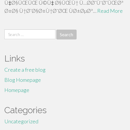
Ù‡Ø§ÛŒÛŒ Ú©Ù‡ Ø§ÛŒÙ† Ù…Ø­Ø¯ÙˆØ¯ÛŒØª
Ø±Ø§ Ù†Ø¯Ø§Ø±Ù†Ø¯ØŒ ÙØ±ØµØª…
Read More
Search
for:
Links
Create a free blog
Blog Homepage
Homepage
Categories
Uncategorized