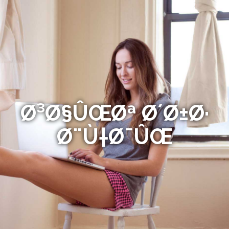
Ø³Ø§ÛŒØª Ø´Ø±Ø·
Ø¨Ù†Ø¯ÛŒ